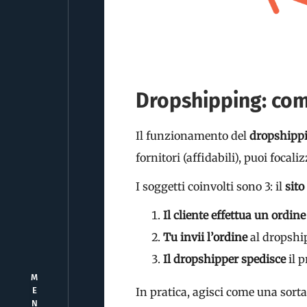
Dropshipping: com
Il funzionamento del
dropshipp
fornitori (affidabili), puoi focali
I soggetti coinvolti sono 3: il
sit
Il cliente effettua un ordin
Tu invii l’ordine
al dropship
Il dropshipper spedisce
il p
M
In pratica, agisci come una sort
E
N