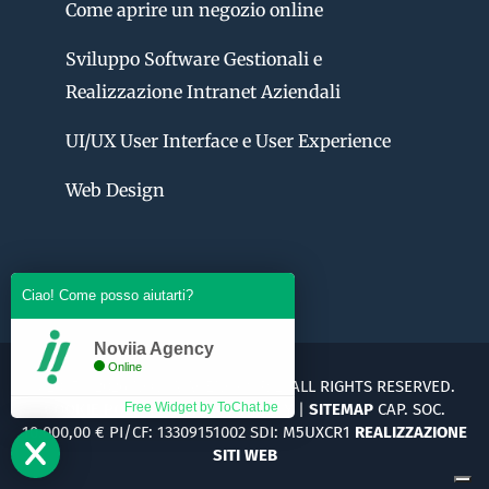
Come aprire un negozio online
Sviluppo Software Gestionali e
Realizzazione Intranet Aziendali
UI/UX User Interface e User Experience
Web Design
Ciao! Come posso aiutarti?
Noviia Agency
Online
©2015 - 2026 NOVIIA AGENCY S.R.L. ALL RIGHTS RESERVED.
COOKIE POLICY
|
PRIVACY POLICY
|
SITEMAP
CAP. SOC.
Free Widget by ToChat.be
10.000,00 € PI/CF: 13309151002 SDI: M5UXCR1
REALIZZAZIONE
SITI WEB